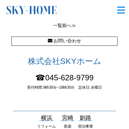
OLYMPUS DIGITAL CAMERA
一覧
前へ≫
お問い合わせ
株式会社SKYホーム
☎045-628-9799
受付時間:9時30分~18時30分 定休日:水曜日
〒232-0052 神奈川県横浜市南区井土ヶ谷中町37番1 国土交通大
臣（１）第10277号
横浜
宮崎
釧路
リフォーム
新築
宿泊事業