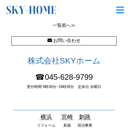
OLYMPUS DIGITAL CAMERA
一覧
前へ≫
お問い合わせ
株式会社SKYホーム
☎045-628-9799
受付時間:9時30分~18時30分 定休日:水曜日
〒232-0052 神奈川県横浜市南区井土ヶ谷中町37番1 国土交通大
臣（１）第10277号
横浜
宮崎
釧路
リフォーム
新築
宿泊事業