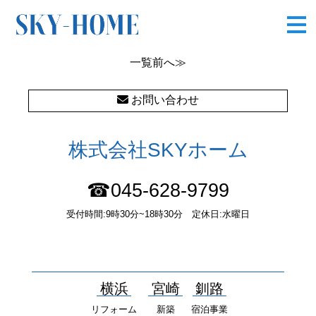
OLYMPUS DIGITAL CAMERA
一覧
前へ≫
お問い合わせ
株式会社SKYホーム
☎045-628-9799
受付時間:9時30分~18時30分 定休日:水曜日
〒232-0052 神奈川県横浜市南区井土ヶ谷中町37番1 国土交通大
臣（１）第10277号
横浜
宮崎
釧路
リフォーム
新築
宿泊事業