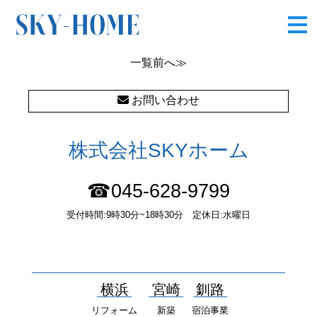
OLYMPUS DIGITAL CAMERA
一覧
前へ≫
お問い合わせ
株式会社SKYホーム
☎045-628-9799
受付時間:9時30分~18時30分 定休日:水曜日
〒232-0052 神奈川県横浜市南区井土ヶ谷中町37番1 国土交通大
臣（１）第10277号
横浜
宮崎
釧路
リフォーム
新築
宿泊事業