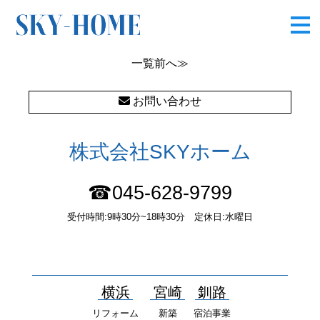
P1180864
一覧
前へ≫
お問い合わせ
株式会社SKYホーム
☎045-628-9799
受付時間:9時30分~18時30分 定休日:水曜日
〒232-0052 神奈川県横浜市南区井土ヶ谷中町37番1 国土交通大
臣（１）第10277号
横浜
宮崎
釧路
リフォーム
新築
宿泊事業