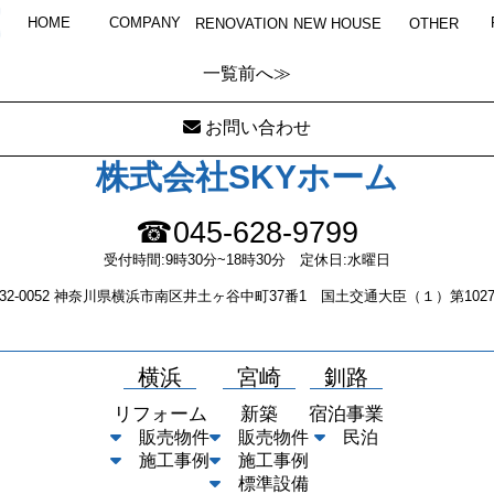
P1270096
HOME
COMPANY
RENOVATION
NEW HOUSE
OTHER
一覧
前へ≫
お問い合わせ
株式会社SKYホーム
☎045-628-9799
受付時間:9時30分~18時30分 定休日:水曜日
232-0052 神奈川県横浜市南区井土ヶ谷中町37番1 国土交通大臣（１）第1027
横浜
宮崎
釧路
リフォーム
新築
宿泊事業
販売物件
販売物件
民泊
施工事例
施工事例
標準設備