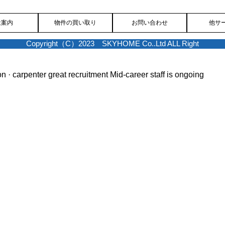
社案内
物件の買い取り
お問い合わせ
他サ
Copyright（C）2023 SKYHOME Co..Ltd ALL Right
on · carpenter great recruitment
Mid-career staff is ongoing